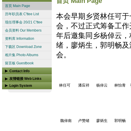
首页 Main Page
首页 Main Page
历年职员表 C'ttee List
本会早期乡贤林任可于
现任理事会 20/21 C'ttee
会，不过正式筹备工作
会员资料 Our Members
年后邀集同乡杨倬云，
资料库 Information
绪，廖炳生，郭明畅及
下载区 Download Zone
会。
相片集 Photo Albums
留言板 Guestbook
Contact Info
联系我们 Contact us
友情链接 Web Links
林任可
潘应祥
杨倬云
林怡青
Login System
槟榔屿潮州会馆
User Login
槟榔屿广东暨汀州会馆
CSTV 潮声网
more...
魏倬南
卢赞绪
廖炳生
郭明畅