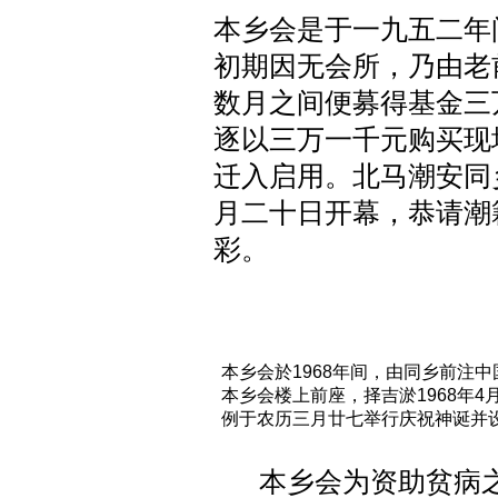
本乡会是于一九五二年
初期因无会所，乃由老
数月之间便募得基金三
逐以三万一千元购买现
迁入启用。北马潮安同
月二十日开幕，恭请潮
彩。
本乡会於1968年间，由同乡前注
本乡会楼上前座，
择吉淤1968年
例于农历三月廿七举行庆祝神诞并
本乡会为资助贫病之同